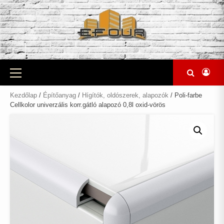
Skip
to
content
Primary
Menu
Kezdőlap
/
Építőanyag
/
Hígítók, oldószerek, alapozók
/ Poli-farbe
Cellkolor univerzális korr.gátló alapozó 0,8l oxid-vörös