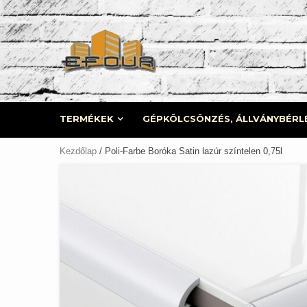
Skip
to
content
TERMÉKEK
GÉPKÖLCSÖNZÉS, ÁLLVÁNYBÉRL
Kezdőlap
/ Poli-Farbe Boróka Satin lazúr színtelen 0,75l