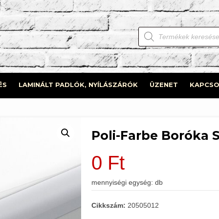
Products
search
ÉS
LAMINÁLT PADLÓK, NYÍLÁSZÁRÓK
ÜZENET
KAPCSO
Poli-Farbe Boróka S
0
Ft
mennyiségi egység: db
Cikkszám:
20505012