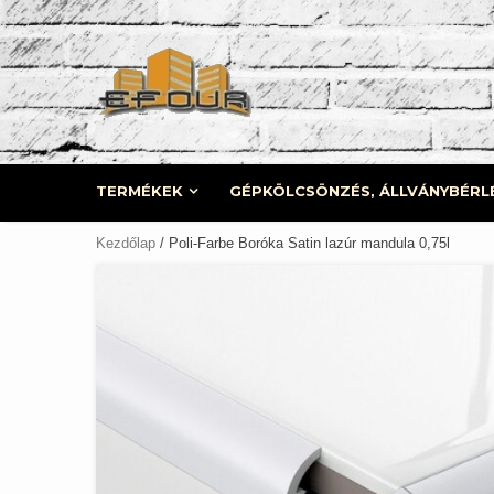
Skip
to
content
TERMÉKEK
GÉPKÖLCSÖNZÉS, ÁLLVÁNYBÉRL
Kezdőlap
/ Poli-Farbe Boróka Satin lazúr mandula 0,75l