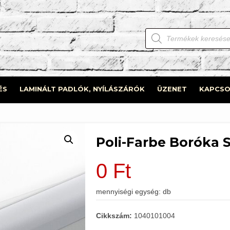
Products
search
ÉS
LAMINÁLT PADLÓK, NYÍLÁSZÁRÓK
ÜZENET
KAPCSO
Poli-Farbe Boróka S
0
Ft
mennyiségi egység: db
Cikkszám:
1040101004