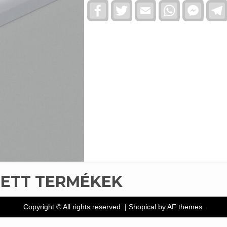
Facebook
Twitter
Email
WhatsApp
Faceb
Messe
TETT TERMÉKEK
Copyright © All rights reserved.
|
Shopical
by AF themes.