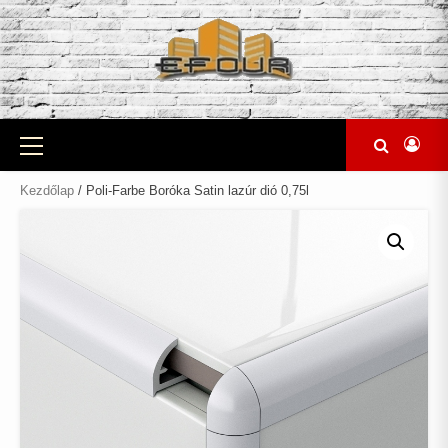
Skip
to
content
Primary
Menu
Kezdőlap
/ Poli-Farbe Boróka Satin lazúr dió 0,75l