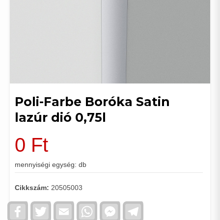
Poli-Farbe Boróka Satin
lazúr dió 0,75l
0
Ft
mennyiségi egység: db
Cikkszám:
20505003
Facebook
Twitter
Email
WhatsApp
Facebook
Telegram
Messenger