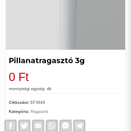
Pillanatragasztó 3g
0
Ft
mennyiségi egység: db
Cikkszám:
EF3849
Kategória:
Ragasztó
Facebook
Twitter
Email
WhatsApp
Facebook
Telegram
Messenger