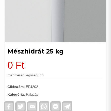
Mészhidrát 25 kg
0
Ft
mennyiségi egység: db
Cikkszám:
EF4202
Kategória:
Falazás
Facebook
Twitter
Email
WhatsApp
Facebook
Telegram
Messenger