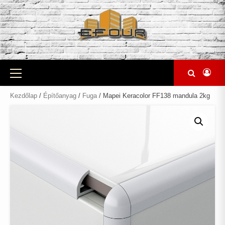
Skip
to
content
Primary
Menu
Kezdőlap
/
Építőanyag
/
Fuga
/ Mapei Keracolor FF138 mandula 2kg