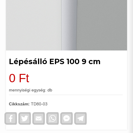
Lépésálló EPS 100 9 cm
0
Ft
mennyiségi egység: db
Cikkszám:
TD80-03
Facebook
Twitter
Email
WhatsApp
Facebook
Telegram
Messenger