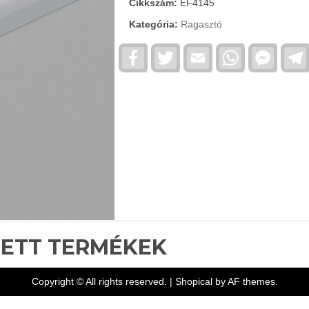
Cikkszám:
EF4145
Kategória:
Ragasztó
Facebook
Twitter
Email
WhatsApp
Faceb
Messe
TETT TERMÉKEK
Copyright © All rights reserved.
|
Shopical
by AF themes.