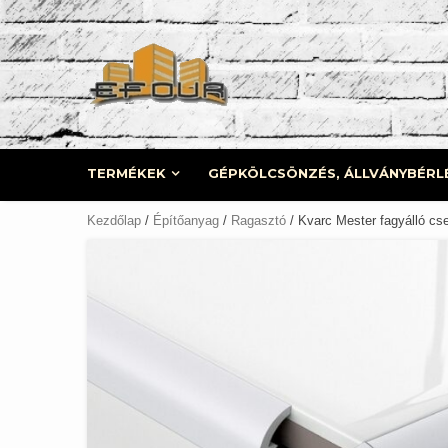
Skip
to
content
TERMÉKEK
GÉPKÖLCSÖNZÉS, ÁLLVÁNYBÉRL
Kezdőlap
/
Építőanyag
/
Ragasztó
/ Kvarc Mester fagyálló cs