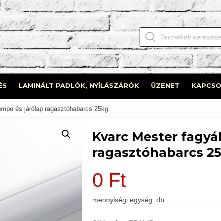
Products
search
ÉS
LAMINÁLT PADLÓK, NYÍLÁSZÁRÓK
ÜZENET
KAPCSO
empe és járólap ragasztóhabarcs 25kg
Kvarc Mester fagyá
ragasztóhabarcs 2
0
Ft
mennyiségi egység: db