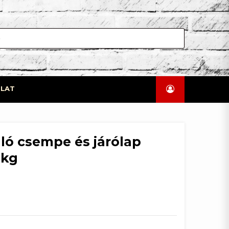
LAT
lló csempe és járólap
5kg