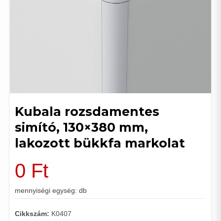
Kubala rozsdamentes
simító, 130×380 mm,
lakozott bükkfa markolat
0
Ft
mennyiségi egység: db
Cikkszám:
K0407