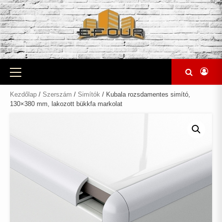
Skip
to
content
Primary
Menu
Kezdőlap
/
Szerszám
/
Simítók
/ Kubala rozsdamentes simító,
130×380 mm, lakozott bükkfa markolat