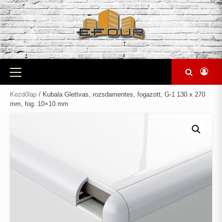
Skip
to
content
Primary
Menu
Kezdőlap
/ Kubala Glettvas, rozsdamentes, fogazott, G-1 130 x 270
mm, fog: 10×10 mm