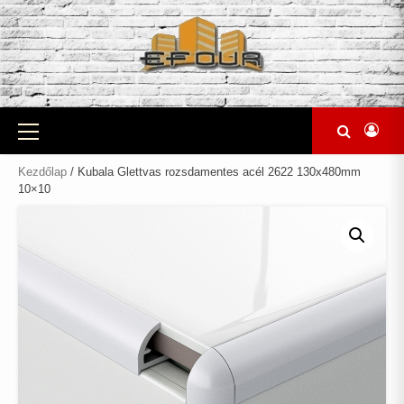
Skip
to
content
Primary
Menu
Kezdőlap
/ Kubala Glettvas rozsdamentes acél 2622 130x480mm
10×10