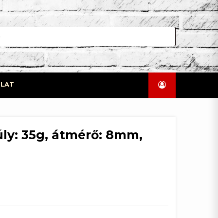
LAT
ly: 35g, átmérő: 8mm,