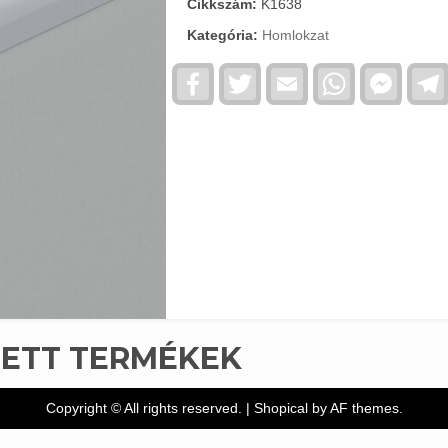
Cikkszám:
K1638
Kategória:
Homlokzat
Facebook
Twitter
Email
WhatsApp
Faceb
Messe
TETT TERMÉKEK
Copyright © All rights reserved.
|
Shopical
by AF themes.