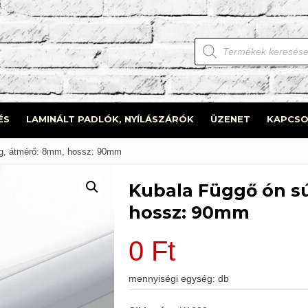
Products
search
ÉS
LAMINÁLT PADLÓK, NYÍLÁSZÁRÓK
ÜZENET
KAPCSO
5g, átmérő: 8mm, hossz: 90mm
Kubala Függő ón sú
hossz: 90mm
0
Ft
mennyiségi egység: db