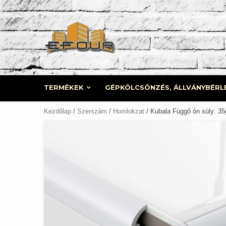
Skip
to
content
TERMÉKEK
GÉPKÖLCSÖNZÉS, ÁLLVÁNYBÉRL
Kezdőlap
/
Szerszám
/
Homlokzat
/ Kubala Függő ón súly: 3