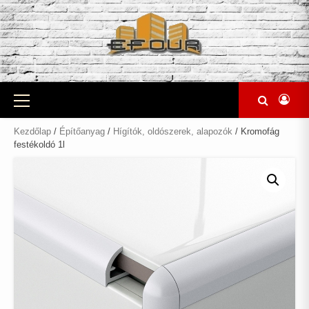
Skip
to
content
Primary
Menu
Kezdőlap
/
Építőanyag
/
Hígítók, oldószerek, alapozók
/ Kromofág
festékoldó 1l