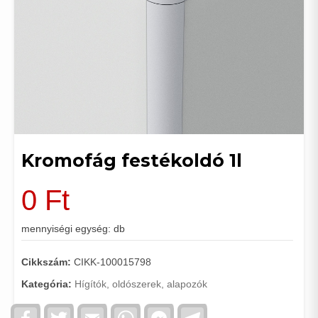
Kromofág festékoldó 1l
0
Ft
mennyiségi egység: db
Cikkszám:
CIKK-100015798
Kategória:
Hígítók, oldószerek, alapozók
Facebook
Twitter
Email
WhatsApp
Facebook
Telegram