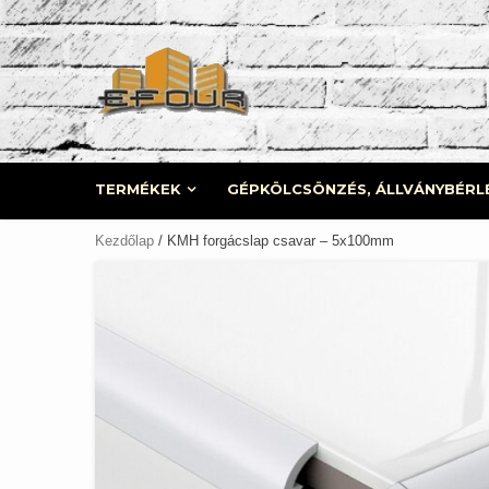
Skip
to
content
TERMÉKEK
GÉPKÖLCSÖNZÉS, ÁLLVÁNYBÉRL
Kezdőlap
/ KMH forgácslap csavar – 5x100mm