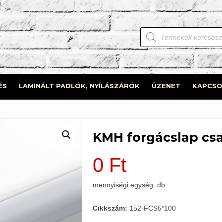
Products
search
ÉS
LAMINÁLT PADLÓK, NYÍLÁSZÁRÓK
ÜZENET
KAPCSO
KMH forgácslap cs
0
Ft
mennyiségi egység: db
Cikkszám:
152-FCS5*100