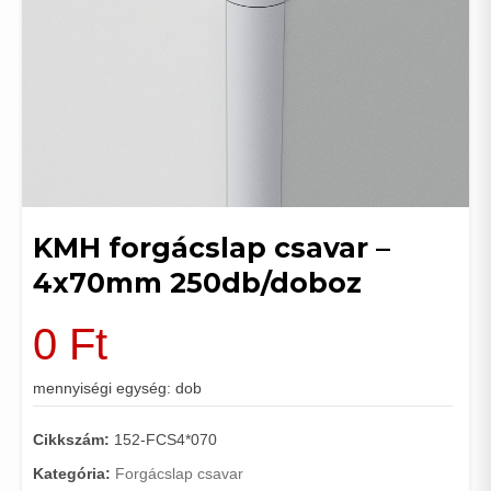
KMH forgácslap csavar –
4x70mm 250db/doboz
0
Ft
mennyiségi egység: dob
Cikkszám:
152-FCS4*070
Kategória:
Forgácslap csavar