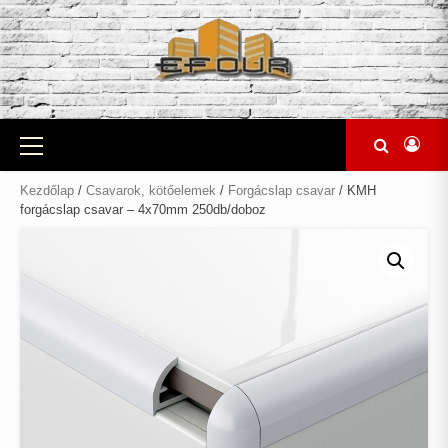
Skip
to
content
Primary
Menu
Kezdőlap
/
Csavarok, kötőelemek
/
Forgácslap csavar
/ KMH
forgácslap csavar – 4x70mm 250db/doboz