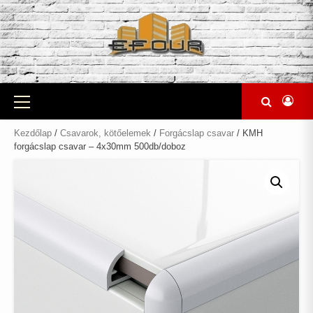
Skip
to
content
Primary
Menu
Kezdőlap
/
Csavarok, kötőelemek
/
Forgácslap csavar
/ KMH
forgácslap csavar – 4x30mm 500db/doboz