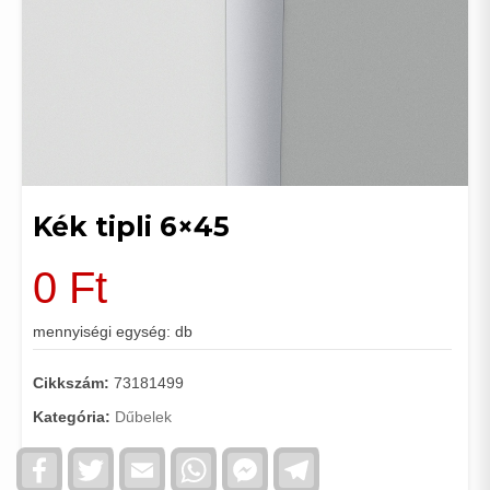
Kék tipli 6×45
0
Ft
mennyiségi egység: db
Cikkszám:
73181499
Kategória:
Dűbelek
Facebook
Twitter
Email
WhatsApp
Facebook
Telegram
Messenger