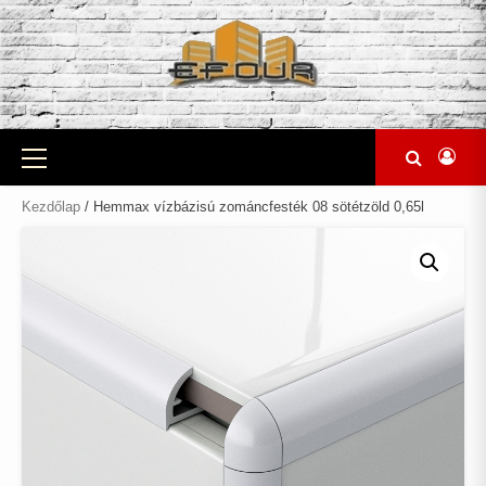
Skip
to
content
Primary
Menu
Kezdőlap
/ Hemmax vízbázisú zománcfesték 08 sötétzöld 0,65l