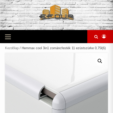
Skip
to
content
Primary
Menu
Kezdőlap
/ Hemmax cool 3in1 zománcfesték 11 ezüstszürke 0,75l(6)