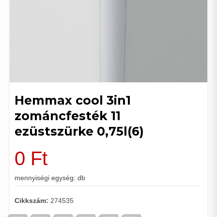
Hemmax cool 3in1
zománcfesték 11
ezüstszürke 0,75l(6)
0
Ft
mennyiségi egység: db
Cikkszám:
274535