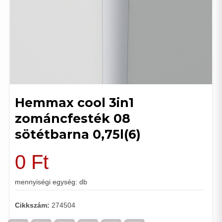
Hemmax cool 3in1
zománcfesték 08
sötétbarna 0,75l(6)
0
Ft
mennyiségi egység: db
Cikkszám:
274504