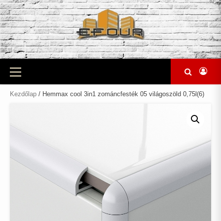
Skip
to
content
Primary
Menu
Kezdőlap
/ Hemmax cool 3in1 zománcfesték 05 világoszöld 0,75l(6)