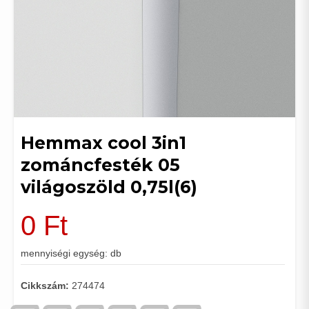
Hemmax cool 3in1
zománcfesték 05
világoszöld 0,75l(6)
0
Ft
mennyiségi egység: db
Cikkszám:
274474