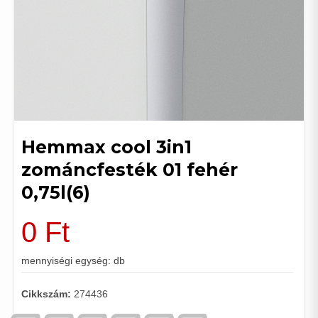
Hemmax cool 3in1
zománcfesték 01 fehér
0,75l(6)
0
Ft
mennyiségi egység: db
Cikkszám:
274436