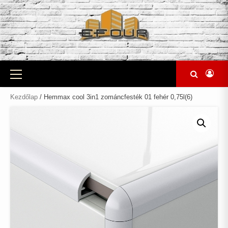
Skip
to
content
Primary
Menu
Kezdőlap
/ Hemmax cool 3in1 zománcfesték 01 fehér 0,75l(6)