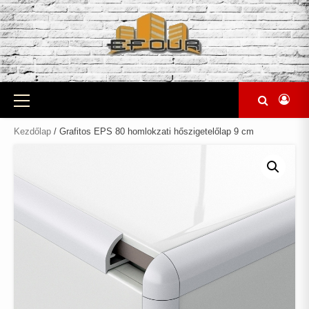
Skip
to
content
Primary
Menu
Kezdőlap
/ Grafitos EPS 80 homlokzati hőszigetelőlap 9 cm