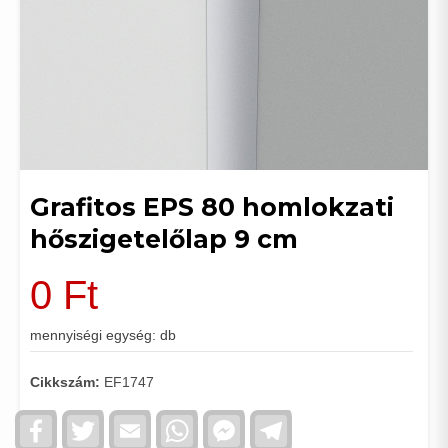
Grafitos EPS 80 homlokzati
hőszigetelőlap 9 cm
0
Ft
mennyiségi egység: db
Cikkszám:
EF1747
Facebook
Twitter
Email
WhatsApp
Facebook
Telegram
Messenger