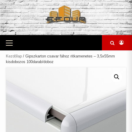
Skip
to
content
Primary
Menu
Kezdőlap
/ Gipszkarton csavar fához ritkamenetes – 3,5x55mm
kisdobozos 100darab/doboz