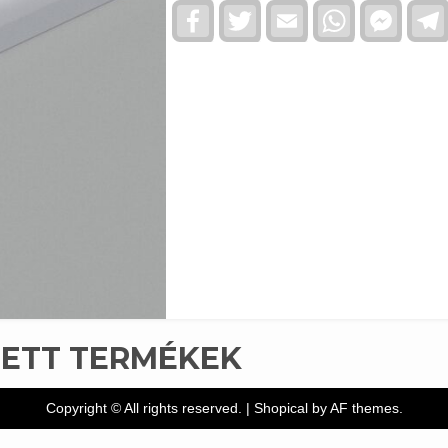
Facebook
Twitter
Email
WhatsApp
Faceb
Messe
TETT TERMÉKEK
Copyright © All rights reserved.
|
Shopical
by AF themes.