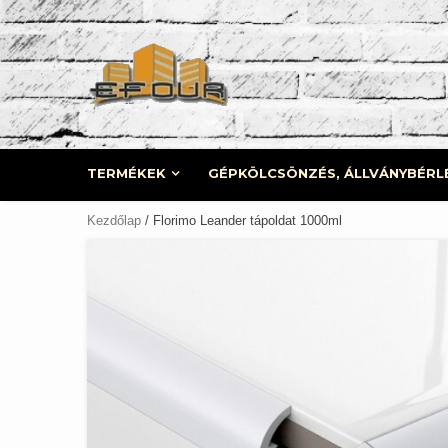
Skip
to
content
TERMÉKEK
GÉPKÖLCSÖNZÉS, ÁLLVÁNYBÉRL
Kezdőlap
/ Florimo Leander tápoldat 1000ml