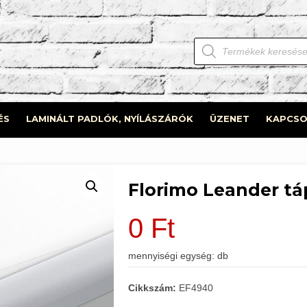
Products
search
ÉS
LAMINÁLT PADLÓK, NYÍLÁSZÁRÓK
ÜZENET
KAPCSO
Florimo Leander tá
0
Ft
mennyiségi egység: db
Cikkszám:
EF4940