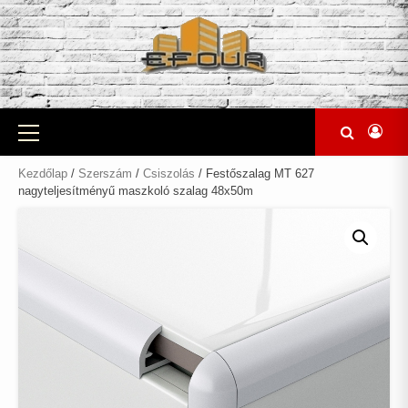
Skip
to
content
Primary
Menu
Kezdőlap
/
Szerszám
/
Csiszolás
/ Festőszalag MT 627
nagyteljesítményű maszkoló szalag 48x50m