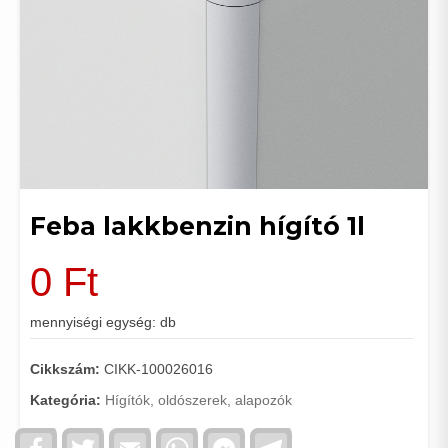
Feba lakkbenzin hígító 1l
0
Ft
mennyiségi egység: db
Cikkszám:
CIKK-100026016
Kategória:
Hígítók, oldószerek, alapozók
Facebook
Twitter
Email
WhatsApp
Facebook
Telegram