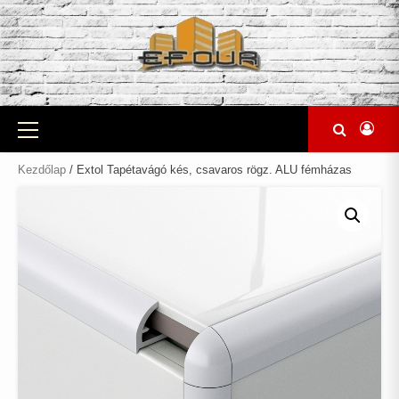
Skip
to
content
Primary
Menu
Kezdőlap
/ Extol Tapétavágó kés, csavaros rögz. ALU fémházas