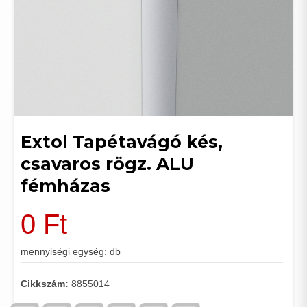
Extol Tapétavágó kés,
csavaros rögz. ALU
fémházas
0
Ft
mennyiségi egység: db
Cikkszám:
8855014