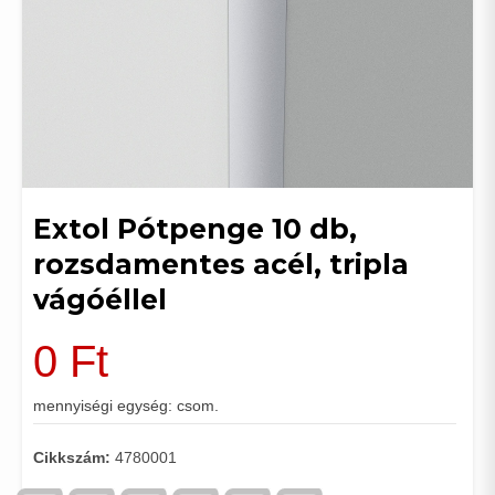
Extol Pótpenge 10 db,
rozsdamentes acél, tripla
vágóéllel
0
Ft
mennyiségi egység: csom.
Cikkszám:
4780001