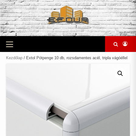
Skip
to
content
Primary
Menu
Kezdőlap
/ Extol Pótpenge 10 db, rozsdamentes acél, tripla vágóéllel