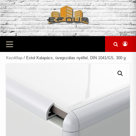
Skip
to
content
Primary
Menu
Kezdőlap
/ Extol Kalapács, üvegszálas nyéllel, DIN 1041/GS, 300 g