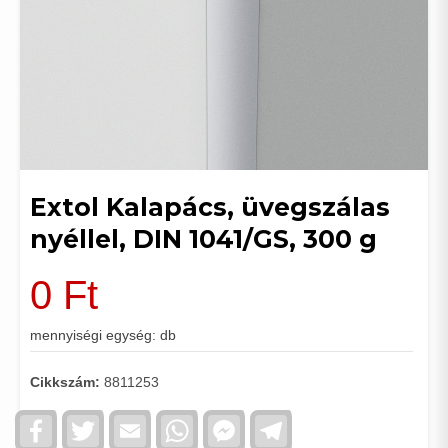
Extol Kalapács, üvegszálas
nyéllel, DIN 1041/GS, 300 g
0
Ft
mennyiségi egység: db
Cikkszám:
8811253
Facebook
Twitter
Email
WhatsApp
Facebook
Telegram
Messenger