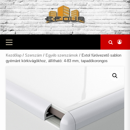
Skip
to
content
Primary
Menu
Kezdőlap
/
Szerszám
/
Egyéb szerszámok
/ Extol fúróvezető sablon
gyémánt körkivágókhoz, állítható: 4-83 mm, tapadókorongos