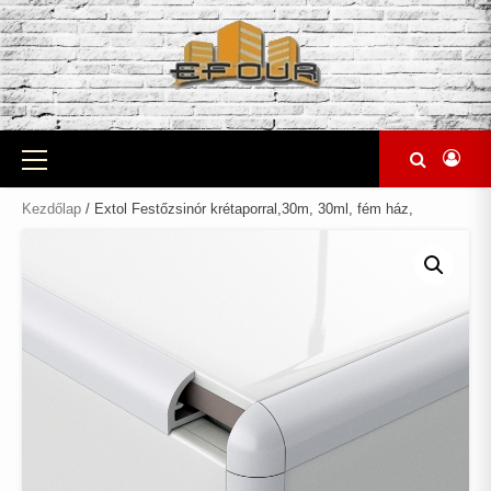
Skip
to
content
Primary
Menu
Kezdőlap
/ Extol Festőzsinór krétaporral,30m, 30ml, fém ház,