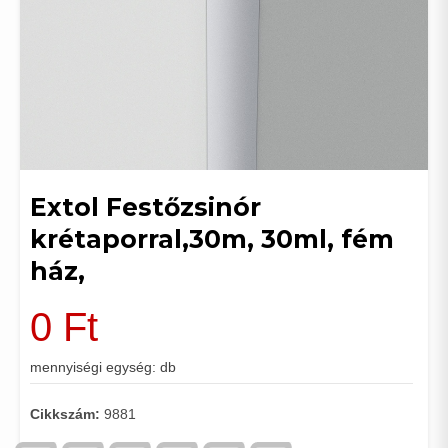
Extol Festőzsinór
krétaporral,30m, 30ml, fém
ház,
0
Ft
mennyiségi egység: db
Cikkszám:
9881