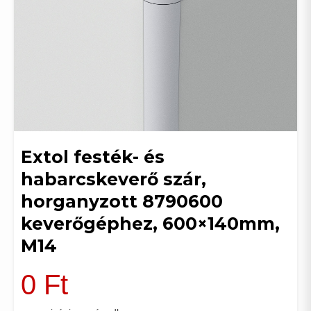
Extol festék- és
habarcskeverő szár,
horganyzott 8790600
keverőgéphez, 600×140mm,
M14
0
Ft