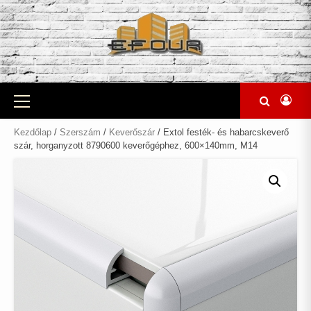
Skip
to
content
Primary
Menu
Kezdőlap
/
Szerszám
/
Keverőszár
/ Extol festék- és habarcskeverő
szár, horganyzott 8790600 keverőgéphez, 600×140mm, M14