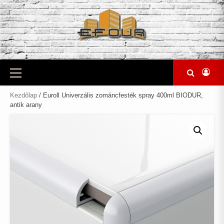
Skip
to
content
Primary
Menu
Kezdőlap
/ Euroll Univerzális zománcfesték spray 400ml BIODUR,
antik arany