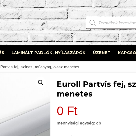
Products
search
ÉS
LAMINÁLT PADLÓK, NYÍLÁSZÁRÓK
ÜZENET
KAPCSO
 Partvis fej, színes, műanyag, olasz menetes
Euroll Partvis fej, 
menetes
0
Ft
mennyiségi egység: db