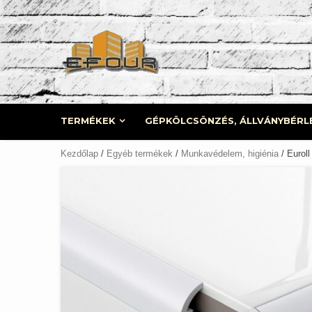
Skip
to
content
TERMÉKEK
GÉPKÖLCSÖNZÉS, ÁLLVÁNYBÉRL
Kezdőlap
/
Egyéb termékek
/
Munkavédelem, higiénia
/ Euroll