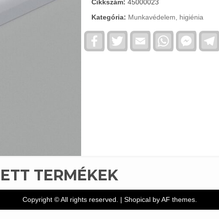
Cikkszám:
45000023
Kategória:
Munkavédelem, higiénia
Facebook
Twitter
Email
WhatsApp
Faceb
Messe
TETT TERMÉKEK
Copyright © All rights reserved.
|
Shopical
by AF themes.