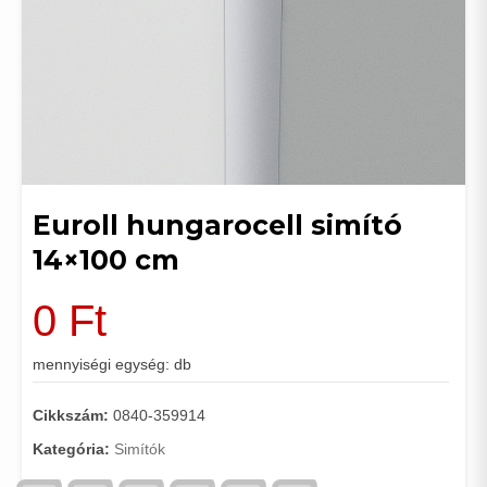
Euroll hungarocell simító
14×100 cm
0
Ft
mennyiségi egység: db
Cikkszám:
0840-359914
Kategória:
Simítók