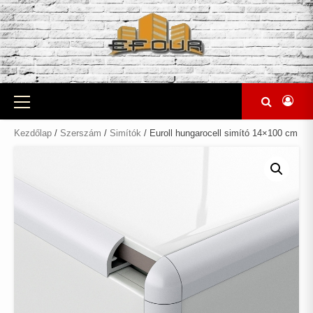
Skip
to
content
Primary
Menu
Kezdőlap
/
Szerszám
/
Simítók
/ Euroll hungarocell simító 14×100 cm