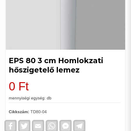
EPS 80 3 cm Homlokzati
hőszigetelő lemez
0
Ft
mennyiségi egység: db
Cikkszám:
TD80-04
Facebook
Twitter
Email
WhatsApp
Facebook
Telegram
Messenger