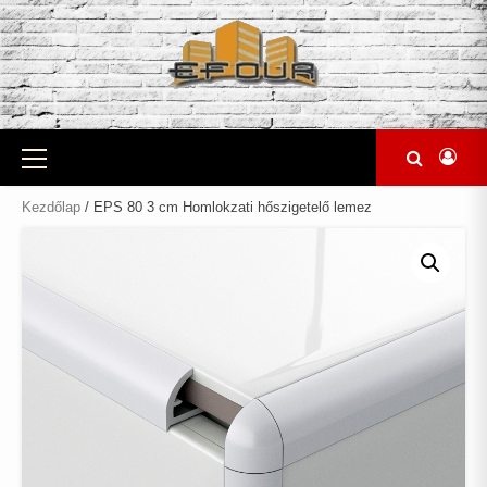
Skip
to
content
Primary
Menu
Kezdőlap
/ EPS 80 3 cm Homlokzati hőszigetelő lemez