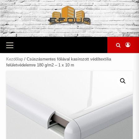
Skip
to
content
Primary
Menu
Kezdőlap
/ Csúszásmentes fóliával kasírozott védőtextília
felületvédelemre 180 g/m2 – 1 x 10 m