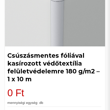
Csúszásmentes fóliával
kasírozott védőtextília
felületvédelemre 180 g/m2 –
1 x 10 m
0
Ft
mennyiségi egység: db