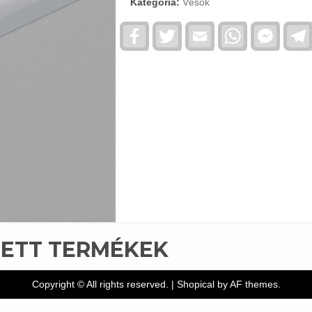
Kategória:
Vésők
Facebook
Twitter
Email
WhatsApp
Faceb
Messe
TETT TERMÉKEK
Copyright © All rights reserved.
|
Shopical
by AF themes.