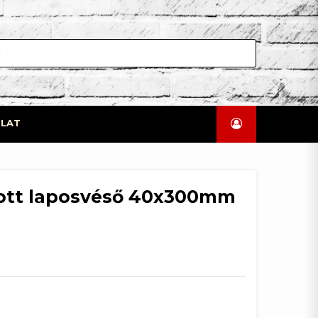
LAT
tott laposvéső 40x300mm