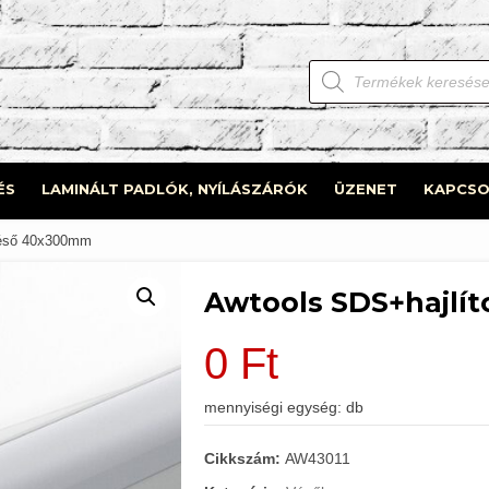
Products
search
ÉS
LAMINÁLT PADLÓK, NYÍLÁSZÁRÓK
ÜZENET
KAPCSO
svéső 40x300mm
Awtools SDS+hajlí
0
Ft
mennyiségi egység: db
Cikkszám:
AW43011