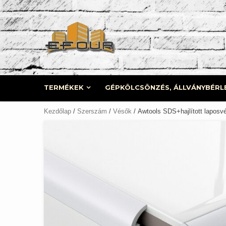
Skip
to
content
TERMÉKEK
GÉPKÖLCSÖNZÉS, ÁLLVÁNYBÉRL
Kezdőlap
/
Szerszám
/
Vésők
/ Awtools SDS+hajlított lapo