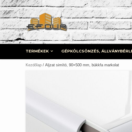
Skip
to
content
TERMÉKEK
GÉPKÖLCSÖNZÉS, ÁLLVÁNYBÉRL
Kezdőlap
/ Aljzat simító, 90×500 mm, bükkfa markolat