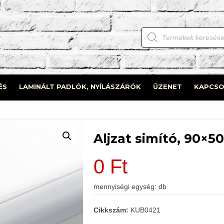
Products
search
ÉS
LAMINÁLT PADLÓK, NYÍLÁSZÁRÓK
ÜZENET
KAPCSO
Aljzat simító, 90×
0
Ft
mennyiségi egység: db
Cikkszám:
KUB0421