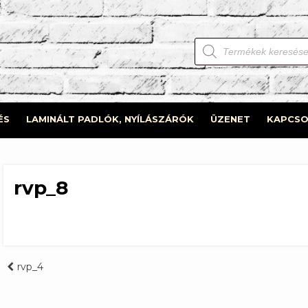
Products
search
ÉS
LAMINÁLT PADLÓK, NYÍLÁSZÁRÓK
ÜZENET
KAPCSO
rvp_8
Bejegyzés
rvp_4
navigáció