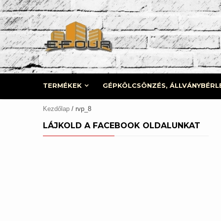
Skip
to
content
TERMÉKEK
GÉPKÖLCSÖNZÉS, ÁLLVÁNYBÉRL
Kezdőlap
/ rvp_8
LÁJKOLD A FACEBOOK OLDALUNKAT