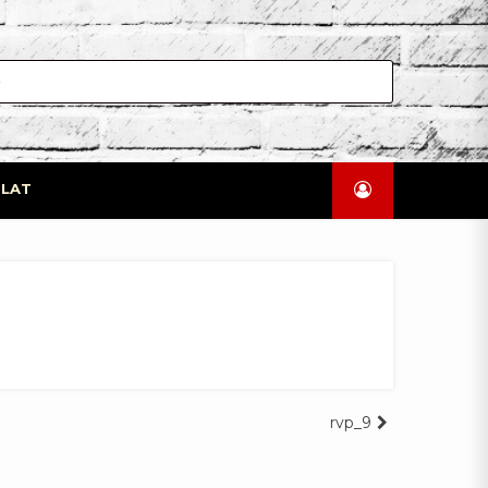
LAT
rvp_9