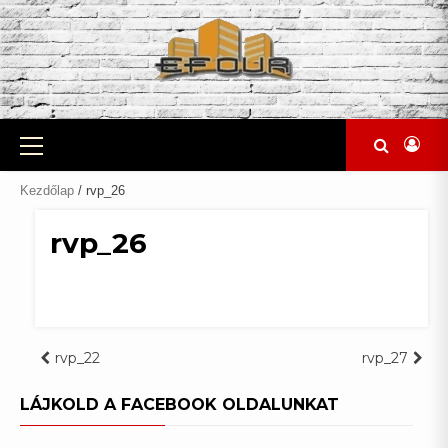
Skip
to
content
Primary
Menu
Kezdőlap
/ rvp_26
rvp_26
Bejegyzés
rvp_22
rvp_27
navigáció
LÁJKOLD A FACEBOOK OLDALUNKAT