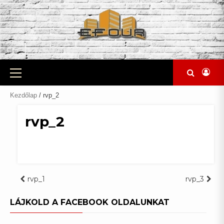
Skip
to
content
Primary
Menu
Kezdőlap
/ rvp_2
rvp_2
Bejegyzés
rvp_1
rvp_3
navigáció
LÁJKOLD A FACEBOOK OLDALUNKAT